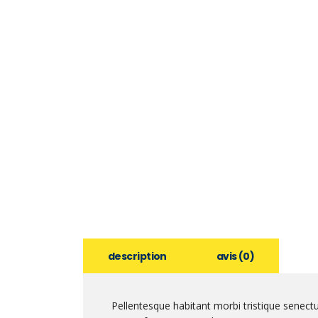
description
avis (0)
Pellentesque habitant morbi tristique senect