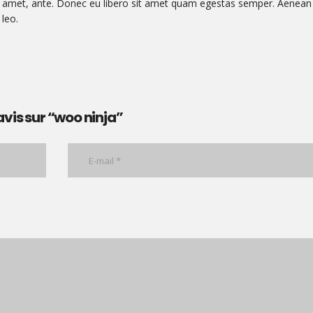
sit amet, ante. Donec eu libero sit amet quam egestas semper. Aenean
 leo.
avis sur “woo ninja”