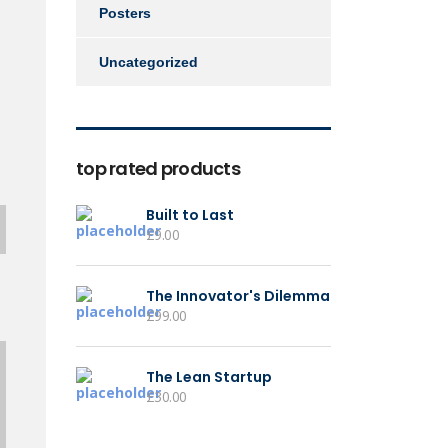
Posters
Uncategorized
top rated products
Built to Last
£
9.00
The Innovator's Dilemma
£
99.00
The Lean Startup
£
30.00